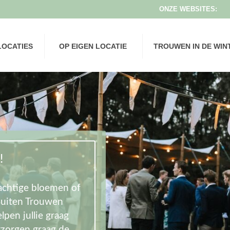
LOCATIES
OP EIGEN LOCATIE
TROUWEN IN DE WIN
!
rachtige bloemen of
 Buiten Trouwen
lpen jullie graag
rzorgen graag de