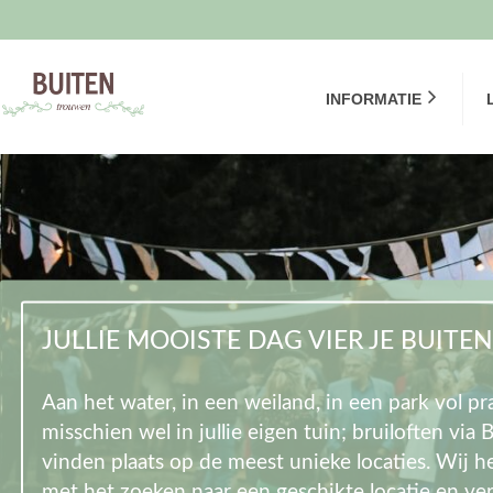
INFORMATIE
JULLIE MOOISTE DAG VIER JE BUITEN
Aan het water, in een weiland, in een park vol p
misschien wel in jullie eigen tuin; bruiloften via
vinden plaats op de meest unieke locaties. Wij he
met het zoeken naar een geschikte locatie en ve