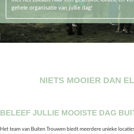
gehele organisatie van jullie dag!
NIETS MOOIER DAN E
BELEEF JULLIE MOOISTE DAG BUI
Het team van Buiten Trouwen biedt meerdere unieke locatie