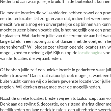
Nederland aan waar jullie je bruiloft in de buitenlucht kunnen
De meeste locaties die wij aanbieden hebben zowel een prach
een buitenlocatie. Dit zorgt ervoor dat, indien het weer onv
meezit, we er alsnog een onvergetelijke dag binnen van kun
mocht er geen binnenlocatie zijn, is het mogelijk om een prac
te plaatsen. Wat dachten jullie van de ceremonie aan het wate
lange tafels in een boomgaard of dansen met de voetjes in he
sterrenhemel? Wij bieden zeer uiteenlopende locaties aan, 
mogelijkheden oneindig zijn! Kijk nu op de
locatiepagina
voor
van de locaties die wij aanbieden.
Of hebben jullie zelf een unieke locatie in gedachten waar jul
willen trouwen? Dan is dat natuurlijk ook mogelijk, want een b
buitenlucht kunnen wij op iedere gewenste locatie voor jullie 
regelen! Wij denken graag mee over de mogelijkheden.
Naast de unieke locaties bieden wij een totaalconcept aan voor
Denk aan de styling & decoratie, een zittend sharing diner me
heerlijkheden op lang gedekte tafels, een uitgebreide sweet