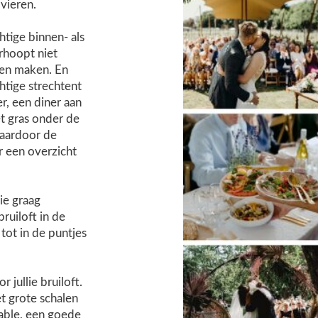
 vieren.
tige binnen- als
erhoopt niet
nen maken. En
htige strechtent
r, een diner aan
t gras onder de
waardoor de
 een overzicht
lie graag
ruiloft in de
tot in de puntjes
 jullie bruiloft.
t grote schalen
table, een goede