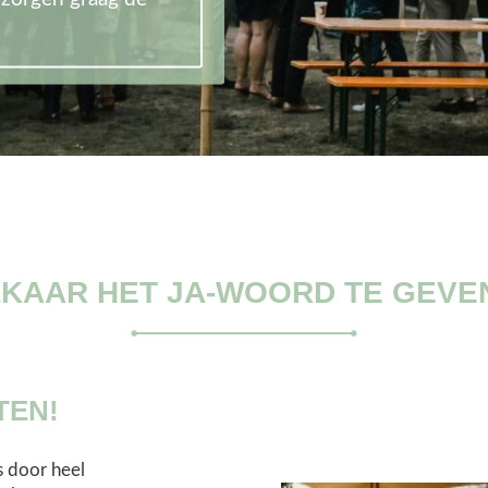
LKAAR HET JA-WOORD TE GEVEN
TEN!
s door heel