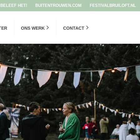
BELEEF HET!
BUITENTROUWEN.COM
FESTIVALBRUILOFT.NL
TER
ONS WERK
CONTACT